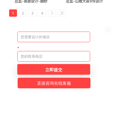
总监-画册设计-婚纱
总监-山楂大叔VIS设计
1
2
3
4
立即提交
直接咨询在线客服
公众号
小程序
视频号