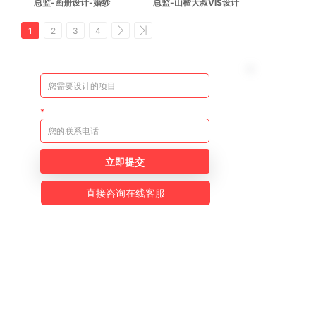
总监-画册设计-婚纱
总监-山楂大叔VIS设计
1
2
3
4
立即提交
直接咨询在线客服
公众号
小程序
视频号